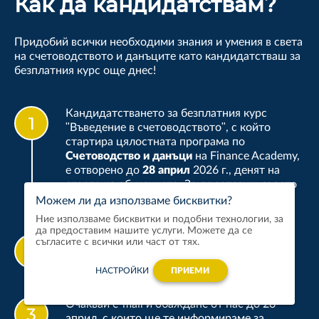
Как да кандидатствам?
Придобий всички необходими знания и умения в света
на счетоводството и данъците като кандидатстваш за
безплатния курс още днес!
Кандидатстването за безплатния курс
"Въведение в счетоводството", с който
стартира цялостната програма по
Счетоводство и данъци
на Finance Academy,
е отворено до
28 април
2026 г., денят на
старта на обучението. За да запазиш своето
място, натисни бутон "Кандидатствай".
Можем ли да използваме бисквитки?
Ние използваме бисквитки и подобни технологии, за
да предоставим нашите услуги. Можете да се
Попълни данните си във формата.
съгласите с всички или част от тях.
НАСТРОЙКИ
ПРИЕМИ
Очаквай e-mail и обаждане от нас до 28
април, с които ще те информираме за