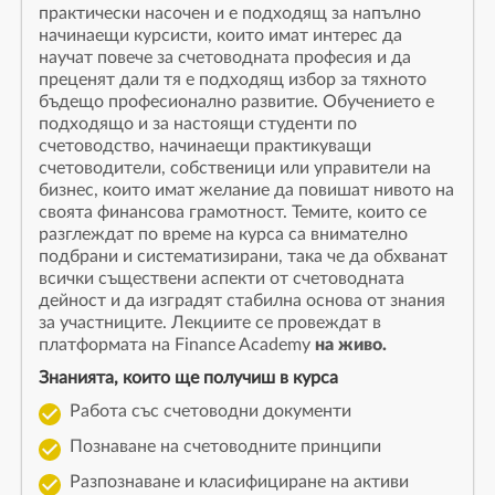
практически насочен и е подходящ за напълно
начинаещи курсисти, които имат интерес да
научат повече за счетоводната професия и да
преценят дали тя е подходящ избор за тяхното
бъдещо професионално развитие. Обучението е
подходящо и за настоящи студенти по
счетоводство, начинаещи практикуващи
счетоводители, собственици или управители на
бизнес, които имат желание да повишат нивото на
своята финансова грамотност. Темите, които се
разглеждат по време на курса са внимателно
подбрани и систематизирани, така че да обхванат
всички съществени аспекти от счетоводната
дейност и да изградят стабилна основа от знания
за участниците. Лекциите се провеждат в
платформата на Finance Academy
на живо.
Знанията, които ще получиш в курса
Работа със счетоводни документи
Познаване на счетоводните принципи
Разпознаване и класифициране на активи