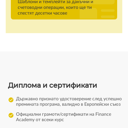
Шаблони и темплейти за данъчни и
счетоводни операции, които ще ти
спестят десетки часове
Диплома и сертификати
Държавно признато удостоверение след успешно
премината програма, валидно в Европейски съюз
Официални грамоти/сертификати на Finance
Academy от всеки курс