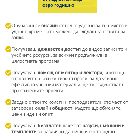
евро годишно
Обучаваш се
онлайн
от всяко удобно за теб място в
удобно време, като можеш да гледаш занятията на
запис
Получаваш
доживотен достъп
до видео записите и
учебните ресурси, за всички продължили в
цялостната програма
Получаваш
помощ от ментор и лектори
, които ще
отговарят на всички твои въпроси, за да усвоиш
ефективно учебния материал и ще ти съдействат в
практическите проекти
Заедно с твоите колеги и преподаватели сте част от
затворена онлайн
общност
, където ще обменяте
ценни идеи и опит
Получаваш
безплатен
пакет от
казуси, шаблони и
темплейти
за различни данъчни и счетоводни