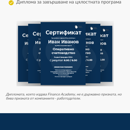
Диплома за завършване на цялостната програма
Дипломата, която издава Finance Academy, не е държавно призната, но
бива призната от компаниите - работодатели.