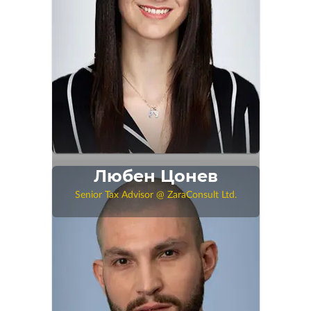
Любен Цонев
Senior Tax Advisor @ ZaraConsult Ltd.