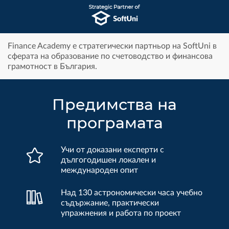
Finance Academy е стратегически партньор на SoftUni в
сферата на образование по счетоводство и финансова
грамотност в България.
Предимства на
програмата
Учи от доказани експерти с
дългогодишен локален и
оценка 5/5 от над 2 500+
международен опит
Над 130 астрономически часа учебно
съдържание, практически
упражнения и работа по проект