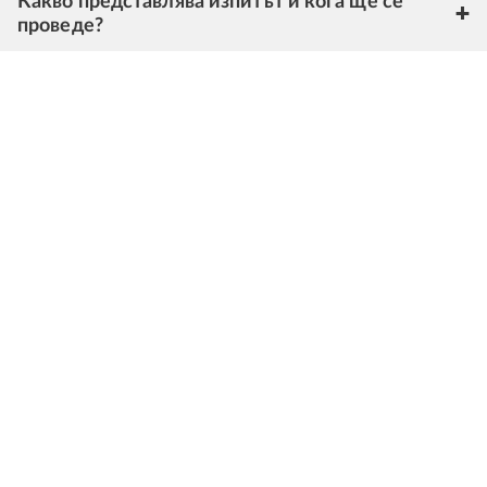
Какво представлява изпитът и кога ще се
проведе?