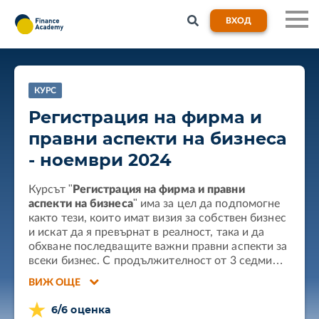
ВХОД
КУРС
Регистрация на фирма и
правни аспекти на бизнеса
- ноември 2024
Курсът "
Регистрация на фирма и правни
аспекти на бизнеса
" има за цел да подпомогне
както тези, които имат визия за собствен бизнес
и искат да я превърнат в реалност, така и да
обхване последващите важни правни аспекти за
всеки бизнес. С продължителност от 3 седмици,
този курс ще ви даде подробна информация
ВИЖ ОЩЕ
относно вариантите, възможностите и нужните
стъпки, за да регистрирате своя собствена
6/6 оценка
фирма, както и за важните правни аспекти, към