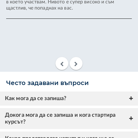
в което участвам. Нивото е супер високо и съм
мн
щастлив, че попаднах на вас.
ог
и 
ле
зр
на
и 
об
Често задавани въпроси
Как мога да се запиша?
Докога мога да се запиша и кога стартира
курсът?