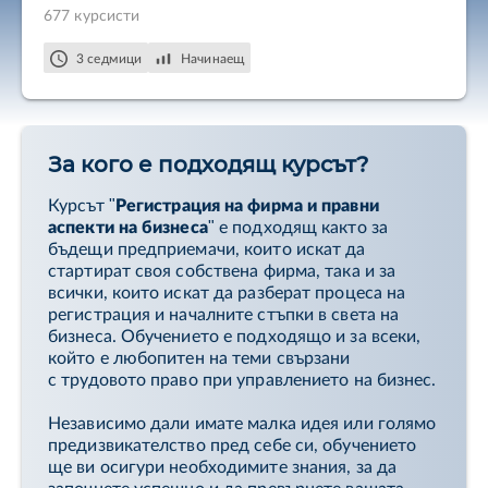
677 курсисти
които всеки бизнес трябва да подходи с
нужното внимание.
3 седмици
Начинаещ
В обучението се разглеждат темите за правни и
регулаторни изисквания, както и различните
видове дружества.
Обучението покрива и най-важното, което
За кого е подходящ курсът?
трябва да знаем по линия на трудовото право
при стартиране и управление на бизнес,
Курсът "
Регистрация на фирма и правни
наемането на служители, основни аспекти при
аспекти на бизнеса
" е подходящ както за
сключването на сделки, както и работата с
бъдещи предприемачи, които искат да
лични данни, тяхната обработка и съхранение.
стартират своя собствена фирма, така и за
всички, които искат да разберат процеса на
Курсът дава на обучаващите се цялостно
регистрация и началните стъпки в света на
разбиране на процеса по регистрация на
бизнеса. Обучението е подходящо и за всеки,
дружество и го разглежда стъпка по стъпка,
който е любопитен на теми свързани
както и за основните правни аспекти при
с трудовото право при управлението на бизнес.
последващия етап на вече действащи бизнеси.
Независимо дали имате малка идея или голямо
предизвикателство пред себе си, обучението
ще ви осигури необходимите знания, за да