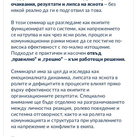
очаквания, резултати и липса на яснота
– без
някой реално да ги е подготвил за това.
В този семинар ще разгледаме как екипите
функционират като системи, как напрежението
се натрупва и как чрез ясни роли, процеси и
комуникационни рамки може да се постигне по-
висока ефективност с по-малко изтощение.
Подходът е практичен и насочен
отвъд
„правилно“ и „грешно“ – към работещи решения.
Семинарът има за цел да изследва как
емоционалната динамика, липсата на яснота в
ролите и дефицитите в процесите влияят пряко
върху ефективността на екипите и
организационните резултати. Специално
внимание ще бъде отделено на разграничаването
между личностна реакция, ролево поведение и
системна отговорност, както и на ролята на
комуникацията и структурата при управлението
на напрежение и конфликти в екипа.