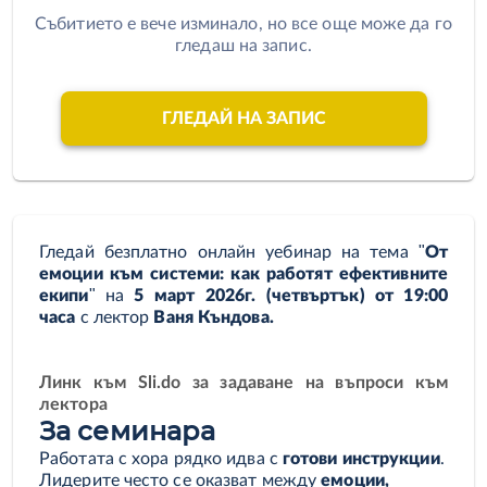
Събитието е вече изминало, но все още може да го
гледаш на запис.
ГЛЕДАЙ НА ЗАПИС
Гледай безплатно онлайн уебинар на тема
"
От
емоции към системи: как работят ефективните
екипи
"
нa
5 март 2026г. (четвъртък) от 19:00
часа
с лектор
Ваня Къндова.
Линк към Sli.do за задаване на въпроси към
лектора
За семинара
Работата с хора рядко идва с
готови инструкции
.
Лидерите често се оказват между
емоции,