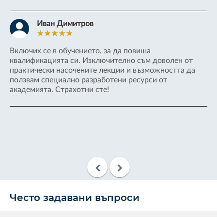
Иван Димитров
Включих се в обучението, за да повиша
Из
ш!
квалификацията си. Изключително съм доволен от
ра
практически насочените лекции и възможността да
ползвам специално разработени ресурси от
академията. Страхотни сте!
Често задавани въпроси