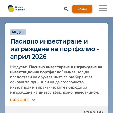
ВХОД
МОДУЛ
Пасивно инвестиране и
изграждане на портфолио -
април 2026
Модулът „
Пасивно инвестиране и изграждане на
инвестиционно портфолио
“ има за цел да
предостави на обучаващите се разбиране за
основните принципи на дългосрочното
инвестиране и практическите подходи за
изграждане на диверсифицирано инвестиционно
портфолио.
ВИЖ ОЩЕ
Участниците ще придобият познания за
€183.00
различни инвестиционни инструменти
като ETF-