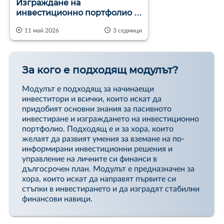
Изграждане на
инвестиционно портфолио -
май 2026
11 май 2026
3 седмици
За кого е подходящ модулът?
Модулът е подходящ за начинаещи
инвеститори и всички, които искат да
придобият основни знания за пасивното
инвестиране и изграждането на инвестиционно
портфолио. Подходящ е и за хора, които
желаят да развият умения за вземане на по-
информирани инвестиционни решения и
управление на личните си финанси в
дългосрочен план. Модулът е предназначен за
хора, които искат да направят първите си
стъпки в инвестирането и да изградят стабилни
финансови навици.