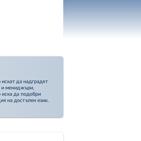
е носят в
 искат да надградят
и и мениджъри,
о иска да подобри
ия на достъпен език.