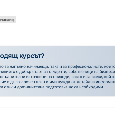
ан как да се възползвате от доходността, която дивидентит
портфолио.
ачинаещ
ходящ курсът?
о за напълно начинаещи, така и за професионалисти, които
чението е добър старт за студенти, собственици на бизнес
пълнителни източници на приходи, както и за всеки, койт
ние в дългосрочен план и има нужда от детайлна информац
ки език и допълнителна подготовка не са необходими.