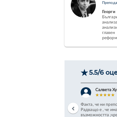
Препода
Георги
Българи
анализ
анализ
главен
реформи
5.5/6 оц
Салвета Х
Academy са може би най-смислените.
Факта, че ни преп
 бизнеса, инвестициите и др. Въпреки че
Радващо е , че им
сно материала - лекторите го
възможността ,чре