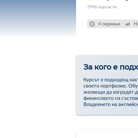
Ще изградите ясен пл
2996 курсисти
инвестиционното ви 
4 седмици
Н
За кого е под
Курсът е подходящ какт
своето портфолио. Обу
желаещи да изградят до
финансовото си състоя
Владеенето на английс