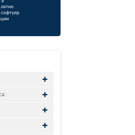
 в
платно
 софтуер
иции
са