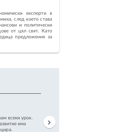
номически експерти в
мика, след което става
нансови и политически
ове от цял свят. Като
редица предложения за
Ивета Занева
ам всеки урок.
Благодарение на обучението си в академ
развитие има
неговото финансово управление.
ицира.