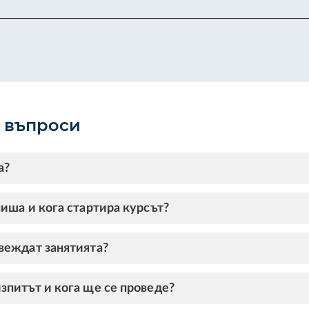
и въпроси
а?
пиша и кога стартира курсът?
веждат занятията?
зпитът и кога ще се проведе?