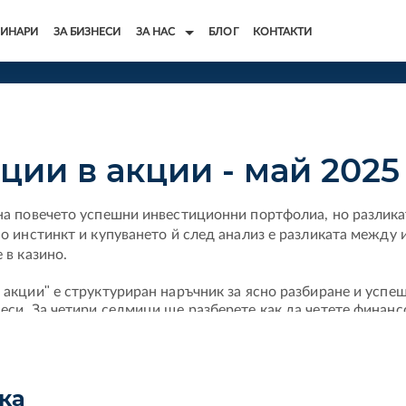
ИНАРИ
ЗА БИЗНЕСИ
ЗА НАС
БЛОГ
КОНТАКТИ
ции в акции - май 2025
на повечето успешни инвестиционни портфолиа, но разлика
по инстинкт и купуването й след анализ е разликата между и
 в казино. 
 акции" е структуриран наръчник за ясно разбиране и успе
еси. За четири седмици ще разберете как да четете финанс
ценявате дали дадена акция е подценена или надценена, и к
от акции, съобразен с вашите цели и рисков профил.
ни метода за анализ, подходящи за начинаещи: метода на 
нка
ните дивиденти и DCF. Ще научите как да класифицирате а