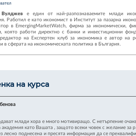
вател
 Вулджев
е един от най-разпознаваемите млади ико
я. Работил е като икономист в Институт за пазарна иконо
атор в EmergingMarketWatch, фирма за икономически, фи
и, която работи директно с банки и инвестиционни фонд
 редактор на Експертен клуб за икономика е автор на 
 в сферата на икономическата политика в България.
енка на курса
убенова
одават млади хора е много мотивиращо. С нетърпение очакв
а академия като Вашата , защото всеки човек с желание за 
з лесно поднесена и пресята информация да се преквалиф