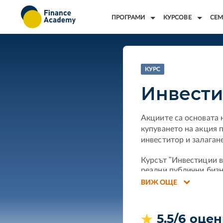
ПРОГРАМИ
КУРСОВЕ
СЕМ
КУРС
Инвести
Акциите са основата 
купуването на акция 
инвеститор и залагане
Курсът "Инвестиции в
реални публични бизн
компаниите, как да о
ВИЖ ОЩЕ
балансиран портфейл 
Ще изучите три основ
5.5/6 оце
модела на дисконтира