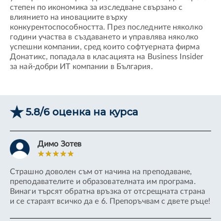
степен по икономика за изследване свързано с
влиянието на иновациите върху
конкурентоспособността. През последните няколко
години участва в създаването и управлява няколко
успешни компании, сред които софтуерната фирма
Донатикс, попадала в класацията на Business Insider
за най-добри ИТ компании в България.
5.8/6 оценка на курса
Димо Зотев
Страшно доволен съм от начина на преподаване,
От
преподавателите и образователната им програма.
Ac
ове
Винаги търсят обратна връзка от отсрещната страна
из
и се стараят всичко да е 6. Препоръчвам с двете ръце!
би
на
ми
,
ма