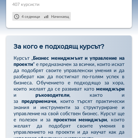
407 курсисти
управленско счетоводство. Лекциите в курса ще
ви помогнат да разберете основите на бизнес
4 седмици
Начинаещ
управлението и да постигнете успех в своите
проекти.
За кого е подходящ курсът?
Курсът „
Бизнес мениджмънт и управление на
проекти
“ е предназначен за всички, които искат
да подобрят своите управленски умения и да
разберат как да постигнат по-голям успех в
бизнеса. Обучението е подходящо за хора,
които желаят да се развиват като
мениджъри
и
ръководители
, както и
за
предприемачи
, които търсят практически
знания и инструменти за структуриране и
управление на свой собствен бизнес. Курсът ще
е полезен и за
проектни мениджъри
, които
желаят да подобрят своите умения в
управлението на проекти и да научат как да