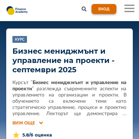
ВХОД
КУРС
Бизнес мениджмънт и
управление на проекти -
септември 2025
Курсът "
Бизнес мениджмънт и управление на
проекти
" разглежда съвременните аспекти на
управлението на организации и проекти. В
обучението са включени теми като
стратегическо управление, процеси и проектно
управление. Лекторът ще демонстрира и
полезни инструменти, с които курсистите могат
ВИЖ ОЩЕ
да оптимизират своята работа. Ще научите как
да създавате ефективни екипи, да управлявате
5.8/6 оценка
външни партньорства и да прилагате