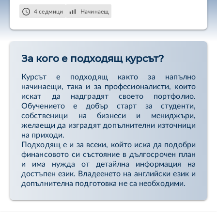
оценявате дали дадена акция е подценена или
4 седмици
Начинаещ
надценена, и как да изградите балансиран
портфейл от акции, съобразен с вашите цели и
рисков профил.
За кого е подходящ курсът?
Ще изучите три основни метода за анализ,
подходящи за начинаещи: метода на
съотношенията, модела на дисконтираните
Курсът е подходящ както за напълно
дивиденти и DCF. Ще научите как да
начинаещи, така и за професионалисти, които
класифицирате акции по сектори. Ще изградите
искат да надградят своето портфолио.
ясен план как да се възползвате от доходността,
Обучението е добър старт за студенти,
която дивидентите носят в инвестиционното ви
собственици на бизнеси и мениджъри,
портфолио.
желаещи да изградят допълнителни източници
на приходи.
Подходящ е и за всеки, който иска да подобри
финансовото си състояние в дългосрочен план
и има нужда от детайлна информация на
достъпен език. Владеенето на английски език и
допълнителна подготовка не са необходими.