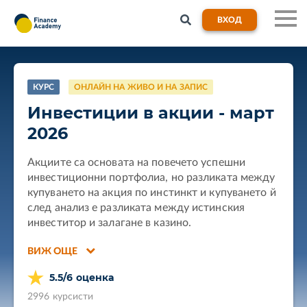
ВХОД
КУРС
ОНЛАЙН НА ЖИВО И НА ЗАПИС
Инвестиции в акции - март
2026
Акциите са основата на повечето успешни 
инвестиционни портфолиа, но разликата между 
купуването на акция по инстинкт и купуването й 
след анализ е разликата между истинския 
инвеститор и залагане в казино. 
Курсът "Инвестиции в акции" е структуриран
ВИЖ ОЩЕ
наръчник за ясно разбиране и успешно
5.5/6 оценка
инвестиране в реални публични бизнеси. За
четири седмици ще разберете как да четете
2996 курсисти
финансовите отчети на компаниите, как да