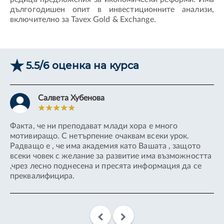
дългогодишен опит в инвестиционните анализи,
включително за Tavex Gold & Exchange.
5.5/6 оценка на курса
Салвета Хубенова
Факта, че ни преподават млади хора е много
Пр
мотивиращо. С нетърпение очаквам всеки урок.
по
Радващо е , че има академия като Вашата , защото
ка
всеки човек с желание за развитие има възможността
,чрез лесно поднесена и пресята информация да се
преквалифицира.