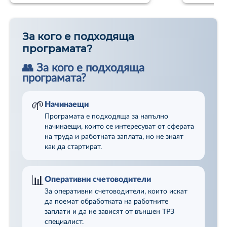
Обучението се води от доказани практици с
богат професионален опит, които споделят
реални казуси, работещи решения и ценни
насоки за успешна реализация в сферата на ТРЗ и
За кого е подходяща
управлението на човешките ресурси.
програмата?
👥 За кого е подходяща
програмата?
🏆 След успешно завършване
Участниците разполагат с практически знания и
увереност за самостоятелна работа по
🌱
Начинаещи
администриране на трудови правоотношения,
Програмата е подходяща за напълно
личен състав и работни заплати в различни
начинаещи, които се интересуват от сферата
организации и бизнес структури.
на труда и работната заплата, но не знаят
как да стартират.
📊
Оперативни счетоводители
За оперативни счетоводители, които искат
да поемат обработката на работните
заплати и да не зависят от външен ТРЗ
специалист.