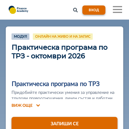
ВХОД
МОДУЛ
ОНЛАЙН НА ЖИВО И НА ЗАПИС
Практическа програма по
ТРЗ - октомври 2026
Практическа програма по ТРЗ
Придобийте практически умения за управление на
трудови правоотношения, личен състав и работни
заплати.
ВИЖ ОЩЕ
📚 За програмата
ЗАПИШИ СЕ