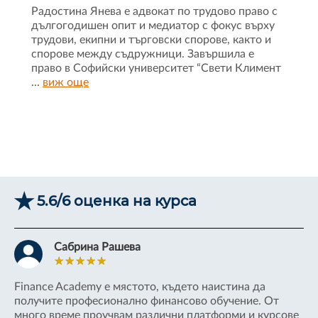
Радостина Янева е адвокат по трудово право с
дългогодишен опит и медиатор с фокус върху
трудови, екипни и търговски спорове, както и
спорове между съдружници. Завършила е
право в Софийски университет “Свети Климент
...
виж още
5.6/6 оценка на курса
Сабрина Рашева
Finance Academy е мястото, където наистина да
За
получите професионално финансово обучение. От
мн
а
много време проучвам различни платформи и курсове
ог