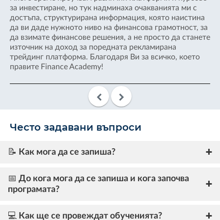
са
за инвестиране, но тук надминаха очакванията ми с
да
достъпа, структурирана информация, която наистина
ле
а,
да ви даде нужното ниво на финансова грамотност, за
зр
да взимате финансове решения, а не просто да станете
на
и
източник на доход за поредната рекламирана
и 
трейдинг платформа. Благодаря Ви за всичко, което
об
правите Finance Academy!
Често задавани въпроси
📝 Как мога да се запиша?
📅 До кога мога да се запиша и кога започва
програмата?
💻 Как ще се провеждат обученията?