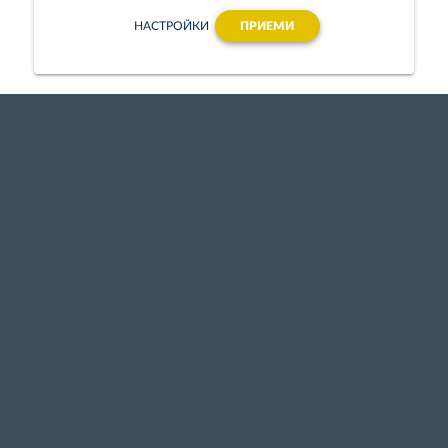
НАСТРОЙКИ
ПРИЕМИ
Finance Academy
Всички обучения
За нас
Инвестиции и
допълнителни
Блог
доходи
Сертификати
Счетоводство и
Преподаватели
данъци
Такси
Бизнес
мениджмънт и
Партньори
предприемачество